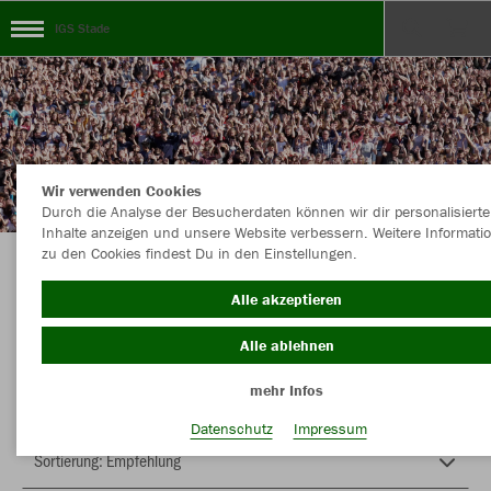
IGS Stade
Wir verwenden Cookies
Durch die Analyse der Besucherdaten können wir dir personalisierte
Inhalte anzeigen und unsere Website verbessern. Weitere Informati
zu den Cookies findest Du in den Einstellungen.
Herzlich Willkommen im Teamshop IGS Stade
Alle akzeptieren
Alle ablehnen
Nachhaltig
Farbe
mehr Infos
Datenschutz
Impressum