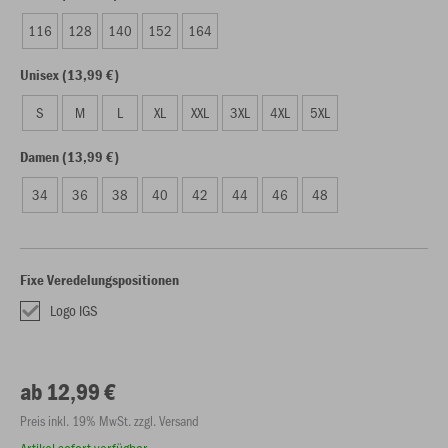
116
128
140
152
164
Unisex (13,99 €)
S
M
L
XL
XXL
3XL
4XL
5XL
Damen (13,99 €)
34
36
38
40
42
44
46
48
Fixe Veredelungspositionen
Logo IGS
ab 12,99 €
Preis inkl. 19% MwSt. zzgl. Versand