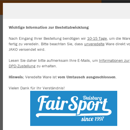
Heimat- und Schützenbund Osterath
ZURÜCK
Heimat- und Schützenbund Osterath
JAKO T-Shirt Organic Stretch
Wichtige Information zur Bestellabwicklung
Nach Eingang Ihrer Bestellung benötigen wir
10-15 Tage
, um die War
fertig zu veredeln. Bitte beachten Sie, dass
unveredelte
Ware direkt v
JAKO versendet wird.
Wir verwenden Cookies
Durch die Analyse der Besucherdaten können wir dir personalisierte
Lesen Sie daher bitte aufmerksam Ihre E-Mails, um
Informationen zur
Inhalte anzeigen und unsere Website verbessern. Weitere Informati
DPD-Zustellung
zu erhalten.
zu den Cookies findest Du in den Einstellungen.
Hinweis:
Veredelte Ware ist
vom Umtausch ausgeschlossen
.
Alle akzeptieren
Vielen Dank für Ihr Verständnis!
Alle ablehnen
mehr Infos
Datenschutz
Impressum