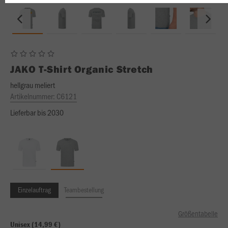
JAKO
T-Shirt Organic Stretch
hellgrau meliert
Artikelnummer:
C6121
Lieferbar bis 2030
Einzelauftrag
Teambestellung
Größentabelle
Unisex (14,99 €)