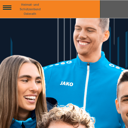
Heimat- und
Schützenbund
Osterath