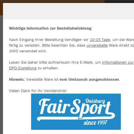
Heimat- und Schützenbund Osterath
ZURÜCK
Heimat- und Schützenbund Osterath
JAKO Kapuzensweat Organic
Wichtige Information zur Bestellabwicklung
Nach Eingang Ihrer Bestellung benötigen wir
10-15 Tage
, um die War
fertig zu veredeln. Bitte beachten Sie, dass
unveredelte
Ware direkt v
JAKO versendet wird.
Wir verwenden Cookies
Durch die Analyse der Besucherdaten können wir dir personalisierte
Lesen Sie daher bitte aufmerksam Ihre E-Mails, um
Informationen zur
Inhalte anzeigen und unsere Website verbessern. Weitere Informati
DPD-Zustellung
zu erhalten.
zu den Cookies findest Du in den Einstellungen.
Hinweis:
Veredelte Ware ist
vom Umtausch ausgeschlossen
.
Alle akzeptieren
Vielen Dank für Ihr Verständnis!
Alle ablehnen
mehr Infos
Datenschutz
Impressum