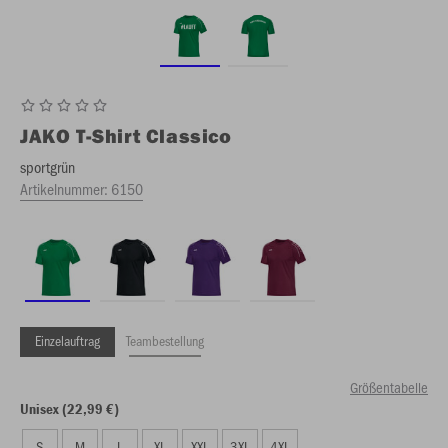
JAKO
T-Shirt Classico
sportgrün
Artikelnummer:
6150
Einzelauftrag
Teambestellung
Größentabelle
Unisex (22,99 €)
S
M
L
XL
XXL
3XL
4XL