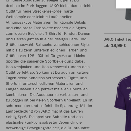
deshalb im Park Joggen. JAKO bietet das perfekte
Outfit für neue Streckenrekorde, harte
Wettkämpfe oder leichte Laufeinheiten.
Atmungsaktive Materialien, funktionale Details
und eine breite Farbpalette machen die Styles
zum idealen Begleiter. T-Shirt für Kinder, Damen
und Herren gibt es in einer riesigen Farb- und
JAKO Trikot T
Größenauswahl. Bei sechs verschiedenen Styles
ab 18,99 €
mit bis zu zehn unterschiedlichen Farben und
Größen von 128 - 3XL ist für große und kleine
Sportler die passende Sportbekleidung dabei.
Kapuzenjacken und Kapuzensweat runden dein
Outfit perfekt ab. So kannst Du auch an kälteren
Tagen deine Kondition verbessern. Tights und
Shorts in unterschiedlichen Materialien und
Längen lassen sich perfekt mit allen Oberteilen
kombinieren. Die Ausdauer zu verbessern und
zu Joggen ist bei vielen Sportlern unbeliebt. Es ist
sehr monoton und es fehlt die Spannung. Mit der
Laufbekleidung von JAKO macht das Laufen
richtig Spaß. Die sportiven Schnitte und das
elastische Funktionspolyester geben dir die
notwendige Bewegungsfreiheit, die Du brauchst.