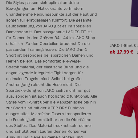
Die Styles passen sich optimal an deine
Bewegungen an. Flatlocknähte verhindern
unangenehme Reibungspunkte auf der Haut und
sorgen für erstklassigen Komfort. Die gesamte
Laufbekleidung von JAKO gibt es im speziellen
Damenschnitt. Das passgenaue LADIES FIT ist
für Damen in den Größen 34 - 44 im JAKO Shop
erhältlich. Zu den Oberteilen brauchst Du die
JAKO T-Shirt Cl
passenden Trainingshosen. Die JAKO 2-in-1
ab 17,99 €
Short ist besonders bei sportlichen Damen und
Herren beliebt. Das komfortable 4-Wege-
Stretchmaterial, der elastische Bund und die
enganliegende integrierte Tight sorgen für
optimalen Tragekomfort. Selbst bei großer
Anstrengung rutscht die Hose nicht. Die
Sportbekleidung von JAKO sieht nicht nur gut
aus, sondern ist auch hochgradig funktional. Alle
Styles vom T-Shirt über die Kapuzenjacke bis hin
zur Short sind mit der KEEP DRY Funktion
ausgestattet. Microfeine Fasern transportieren
die Feuchtigkeit unmittelbar an die Oberfläche
des Stoffes. Das Material trocknet sehr schnell
und schützt beim Laufen deinen Körper vor
Auskühlung. Gehe an deine Grenzen und