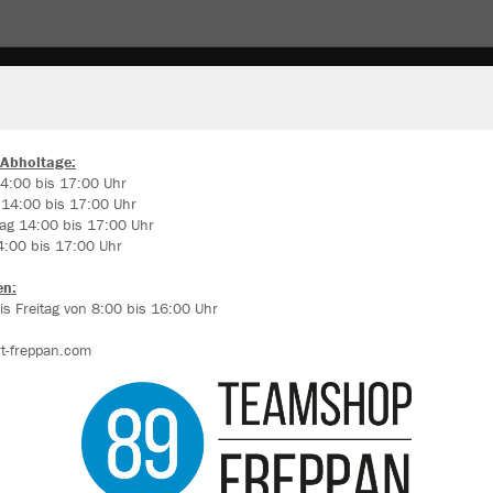
WTANZ
TANZMARIECHEN
MITGLIEDER
MÄNNERB
 Abholtage:
4:00 bis 17:00 Uhr
 14:00 bis 17:00 Uhr
ir verwenden Cookies
ag 14:00 bis 17:00 Uhr
rch die Analyse der Besucherdaten können wir dir personalisierte Inhalte
4:00 bis 17:00 Uhr
zeigen und unsere Website verbessern. Weitere Informationen zu den
okies findest Du in den Einstellungen.
en:
s Freitag von 8:00 bis 16:00 Uhr
Alle akzeptieren
t-freppan.com
Alle ablehnen
mehr Infos
Farbe
Datenschutz
Impressum