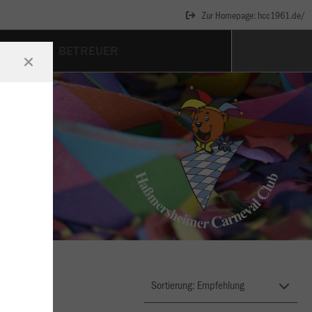
Zur Homepage: hcc1961.de/
ALLETT
BETREUER