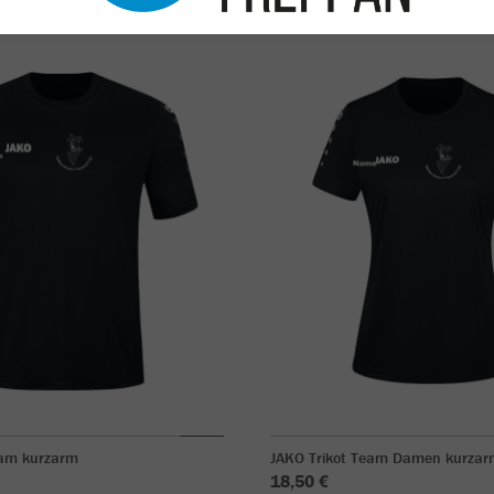
eam kurzarm
JAKO Trikot Team Damen kurzar
18,50 €