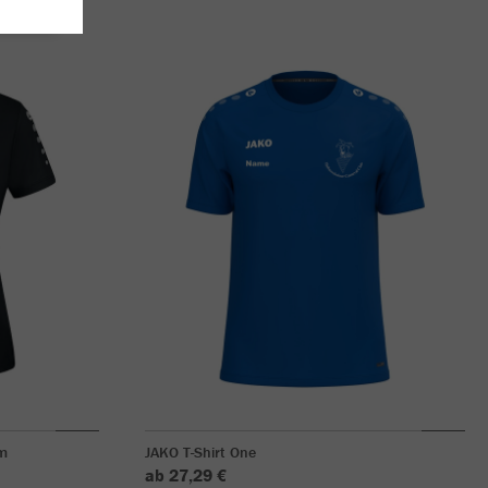
m
JAKO T-Shirt One
ab 27,29 €