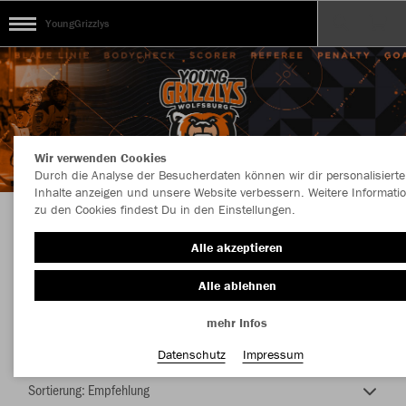
YoungGrizzlys
Wir verwenden Cookies
Durch die Analyse der Besucherdaten können wir dir personalisierte
Inhalte anzeigen und unsere Website verbessern. Weitere Informati
zu den Cookies findest Du in den Einstellungen.
Young Grizzlys
Alle akzeptieren
Alle ablehnen
mehr Infos
Nachhaltig
Farbe
Datenschutz
Impressum