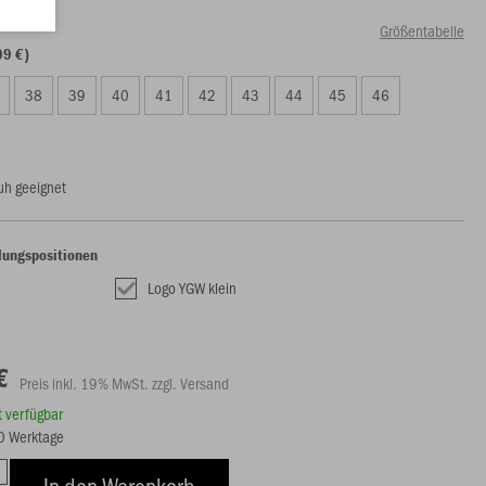
Größentabelle
99 €)
38
39
40
41
42
43
44
45
46
uh geeignet
lungspositionen
Logo YGW klein
€
Preis inkl. 19% MwSt. zzgl. Versand
rt verfügbar
20 Werktage
In den Warenkorb