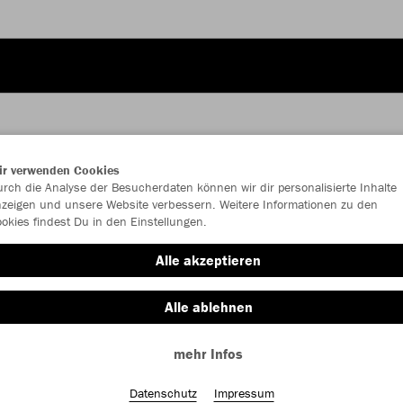
ir verwenden Cookies
JAK
rch die Analyse der Besucherdaten können wir dir personalisierte Inhalte
zeigen und unsere Website verbessern. Weitere Informationen zu den
okies findest Du in den Einstellungen.
jet black
Alle akzeptieren
Alle ablehnen
mehr Infos
Einzelau
Datenschutz
Impressum