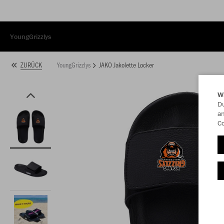
YoungGrizzlys
YoungGrizzlys
JAKO Jakolette Locker
ZURÜCK
W
Du
an
Co