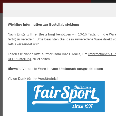
Glück Auf Sterkrade
ZURÜCK
Glück Auf Sterkrade
JAKO Kapuzenjacke Challenge
Wichtige Information zur Bestellabwicklung
Nach Eingang Ihrer Bestellung benötigen wir
10-15 Tage
, um die War
fertig zu veredeln. Bitte beachten Sie, dass
unveredelte
Ware direkt v
JAKO versendet wird.
Wir verwenden Cookies
Durch die Analyse der Besucherdaten können wir dir personalisierte
Lesen Sie daher bitte aufmerksam Ihre E-Mails, um
Informationen zur
Inhalte anzeigen und unsere Website verbessern. Weitere Informati
DPD-Zustellung
zu erhalten.
zu den Cookies findest Du in den Einstellungen.
Hinweis:
Veredelte Ware ist
vom Umtausch ausgeschlossen
.
Alle akzeptieren
Vielen Dank für Ihr Verständnis!
Alle ablehnen
mehr Infos
Datenschutz
Impressum