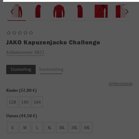
JAKO
Kapuzenjacke Challenge
Artikelnummer:
6821
Einzelauftrag
Teambestellung
Größentabelle
Kinder (37,00 €)
128
140
164
Unisex (44,50 €)
S
M
L
XL
XXL
3XL
4XL