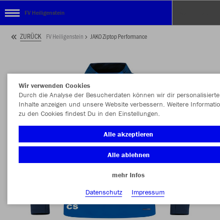
FV Heiligenstein
ZURÜCK
FV Heiligenstein
JAKO Ziptop Performance
Wir verwenden Cookies
Durch die Analyse der Besucherdaten können wir dir personalisierte
Inhalte anzeigen und unsere Website verbessern. Weitere Informati
zu den Cookies findest Du in den Einstellungen.
Alle akzeptieren
Alle ablehnen
mehr Infos
Datenschutz
Impressum