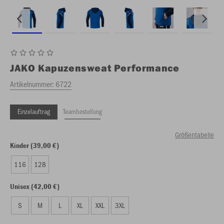
JAKO
Kapuzensweat Performance
Artikelnummer:
6722
Einzelauftrag
Teambestellung
Größentabelle
Kinder (39,00 €)
116
128
Unisex (42,00 €)
S
M
L
XL
XXL
3XL