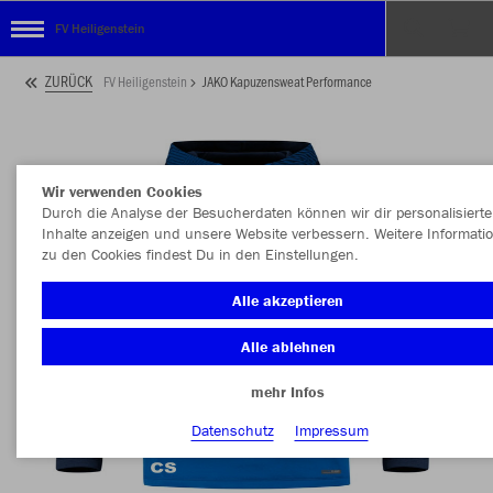
FV Heiligenstein
ZURÜCK
FV Heiligenstein
JAKO Kapuzensweat Performance
Wir verwenden Cookies
Durch die Analyse der Besucherdaten können wir dir personalisierte
Inhalte anzeigen und unsere Website verbessern. Weitere Informati
zu den Cookies findest Du in den Einstellungen.
Alle akzeptieren
Alle ablehnen
mehr Infos
Datenschutz
Impressum