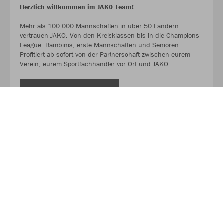
Herzlich willkommen im JAKO Team!
Mehr als 100.000 Mannschaften in über 50 Ländern
vertrauen JAKO. Von den Kreisklassen bis in die Champions
League. Bambinis, erste Mannschaften und Senioren.
Profitiert ab sofort von der Partnerschaft zwischen eurem
Verein, eurem Sportfachhändler vor Ort und JAKO.
MEHR LESEN
Über JAKO