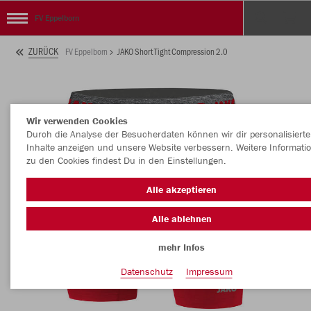
FV Eppelborn
ZURÜCK
FV Eppelborn
JAKO Short Tight Compression 2.0
Wir verwenden Cookies
Durch die Analyse der Besucherdaten können wir dir personalisierte
Inhalte anzeigen und unsere Website verbessern. Weitere Informati
zu den Cookies findest Du in den Einstellungen.
Alle akzeptieren
Alle ablehnen
mehr Infos
Datenschutz
Impressum