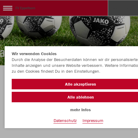
FV Eppelborn
Wir verwenden Cookies
Durch die Analyse der Besucherdaten können wir dir personalisierte
Inhalte anzeigen und unsere Website verbessern. Weitere Informati
zu den Cookies findest Du in den Einstellungen.
Herzlich willkommen im FV Eppelborn
Alle akzeptieren
Teamshop
Alle ablehnen
mehr Infos
Nachhaltig
Farbe
Datenschutz
Impressum