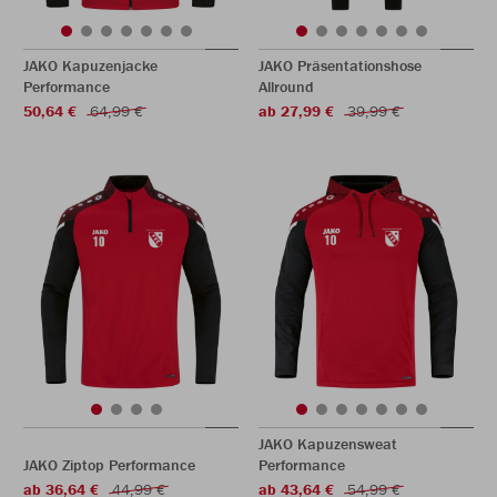
JAKO Kapuzenjacke
JAKO Präsentationshose
Performance
Allround
50,64 €
64,99 €
ab 27,99 €
39,99 €
JAKO Kapuzensweat
JAKO Ziptop Performance
Performance
ab 36,64 €
44,99 €
ab 43,64 €
54,99 €