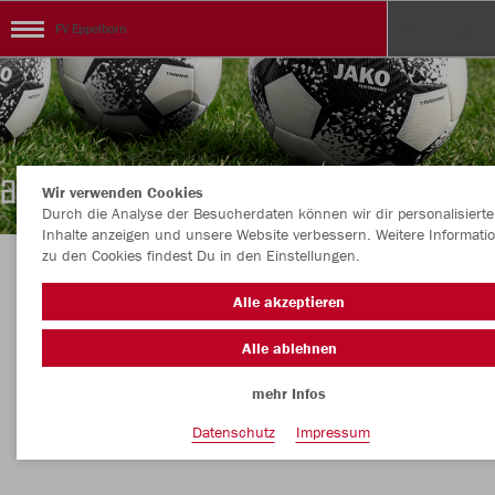
FV Eppelborn
Wir verwenden Cookies
Durch die Analyse der Besucherdaten können wir dir personalisierte
Inhalte anzeigen und unsere Website verbessern. Weitere Informati
zu den Cookies findest Du in den Einstellungen.
Herzlich willkommen im FV Eppelborn
Alle akzeptieren
Teamshop
Alle ablehnen
mehr Infos
Nachhaltig
Farbe
Datenschutz
Impressum