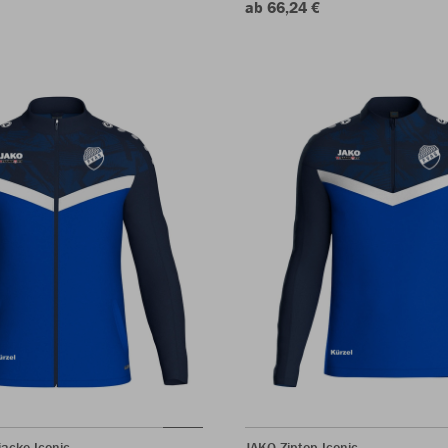
ab 66,24 €
jacke Iconic
JAKO Ziptop Iconic