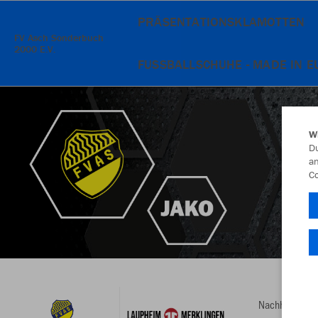
PRÄSENTATIONSKLAMOTTEN
FV Asch Sonderbuch
2000 E.V.
FUSSBALLSCHUHE - MADE IN E
W
Du
an
Co
Nachhaltig