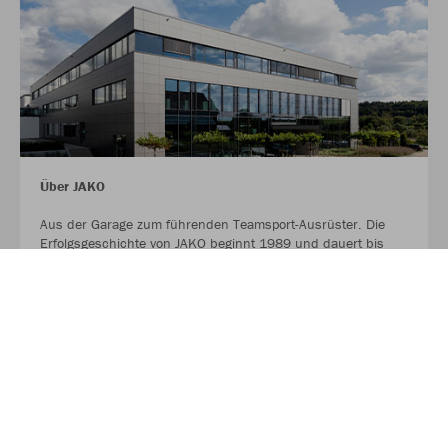
Über JAKO
Aus der Garage zum führenden Teamsport-Ausrüster. Die
Erfolgsgeschichte von JAKO beginnt 1989 und dauert bis
heute an. Seit der Gründung ist es das Ziel von JAKO, der
optimale Partner für alle Teams zu sein. In Deutschland,
weltweit und von der Kreisklasse bis in die Champions
League. WE ARE TEAM!
MEHR LESEN