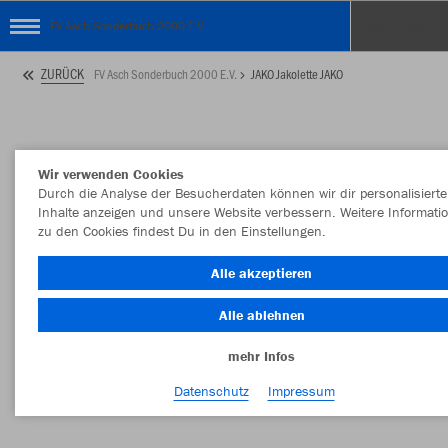
FV Asch Sonderbuch 2000 E.V.
ZURÜCK
FV Asch Sonderbuch 2000 E.V.
JAKO Jakolette JAKO
Wir verwenden Cookies
Durch die Analyse der Besucherdaten können wir dir personalisierte
Inhalte anzeigen und unsere Website verbessern. Weitere Informati
zu den Cookies findest Du in den Einstellungen.
Alle akzeptieren
Alle ablehnen
mehr Infos
Datenschutz
Impressum