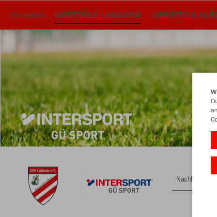
OBERTEILE LANGARM
OBERTEILE KU
FSV Gößnitz
W
Du
an
Co
Nachhaltig