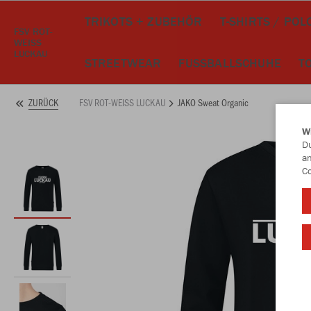
TRIKOTS + ZUBEHÖR
T-SHIRTS / POL
FSV ROT-
WEISS
LUCKAU
STREETWEAR
FUSSBALLSCHUHE
T
FSV ROT-WEISS LUCKAU
JAKO Sweat Organic
ZURÜCK
W
Du
an
Co