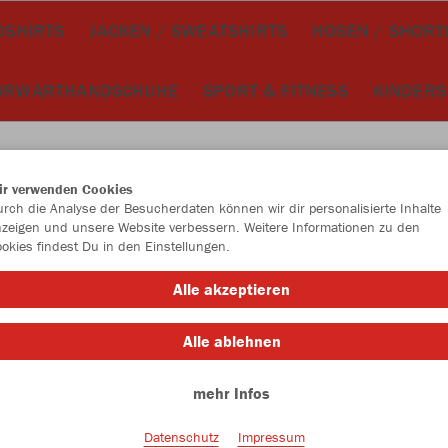
OSHIRTS
JACKEN / SWEATSHIRTS
HOSEN / SHORT
ORWARTHANDSCHUHE
SPORT & FITNESS
KINDER
ir verwenden Cookies
rch die Analyse der Besucherdaten können wir dir personalisierte Inhalte
JAK
zeigen und unsere Website verbessern. Weitere Informationen zu den
okies findest Du in den Einstellungen.
schwarz
Alle akzeptieren
Alle ablehnen
mehr Infos
Datenschutz
Impressum
Einzelau