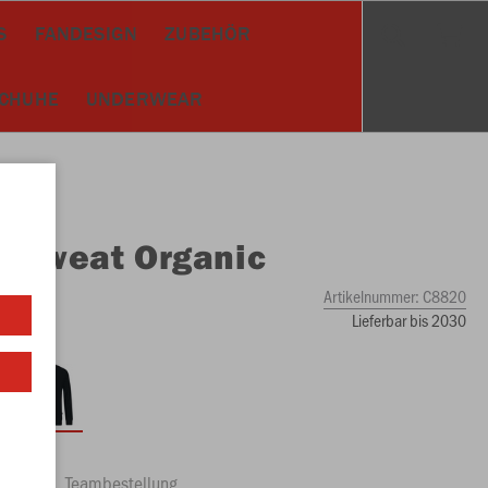
S
FANDESIGN
ZUBEHÖR
SCHUHE
UNDERWEAR
O
Sweat Organic
Artikelnummer:
C8820
Lieferbar bis 2030
ftrag
Teambestellung