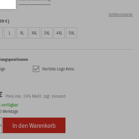
Größentabelle
99 €)
L
XL
XXL
3XL
4XL
5XL
lungspositionen
ign
Hartiste Logo Kreis
€
Preis inkl. 19% MwSt. zzgl. Versand
rt verfügbar
10 Werktage
In den Warenkorb