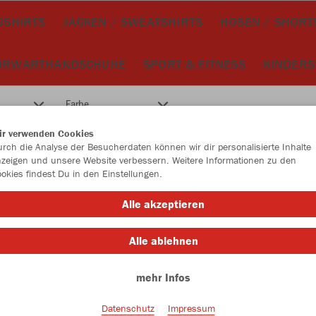
OSHIRTS
JACKEN / SWEATSHIRTS
HOSEN / SHORT
ORWARTHANDSCHUHE
SPORT & FITNESS
KINDER
Farbe
ir verwenden Cookies
rch die Analyse der Besucherdaten können wir dir personalisierte Inhalte
zeigen und unsere Website verbessern. Weitere Informationen zu den
okies findest Du in den Einstellungen.
Alle akzeptieren
Alle ablehnen
mehr Infos
Datenschutz
Impressum