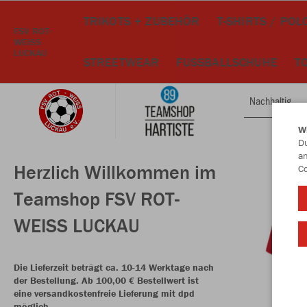
TRIKOTS + ZUBEHÖR
T-SHIRTS / POL
FSV ROT-
WEISS
LUCKAU
STREETWEAR
FUSSBALLSCHUHE
T
Nachhaltig
W
Du
an
Herzlich Willkommen im
Co
Teamshop FSV ROT-
WEISS LUCKAU
Die Lieferzeit beträgt ca. 10-14 Werktage nach
der Bestellung. Ab 100,00 € Bestellwert ist
eine versandkostenfreie Lieferung mit dpd
möglich.