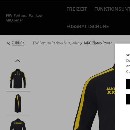
FREIZEIT
FUNKTIONSUN
FSV Fortuna Pankow
Mitglieder
FUSSBALLSCHUHE
FSV Fortuna Pankow Mitglieder
JAKO Ziptop Power
ZURÜCK
W
Du
an
Co