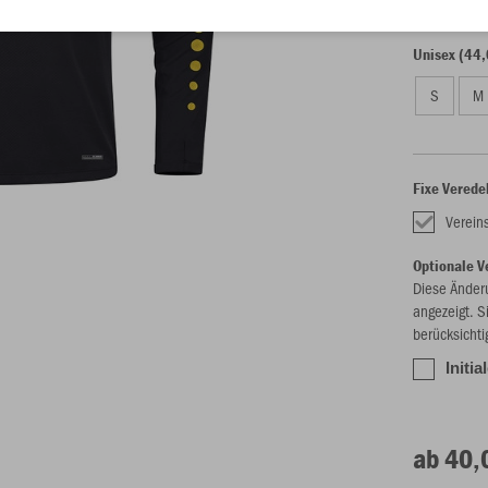
128
14
Unisex (44,
S
M
Fixe Verede
Vereins
Optionale V
Diese Änder
angezeigt. S
berücksichti
Initi
ab 40,