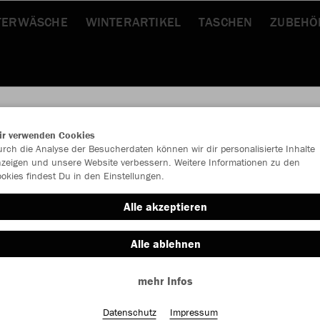
TERWÄSCHE
WINTERARTIKEL
TASCHEN
ZUBEHÖ
ir verwenden Cookies
rch die Analyse der Besucherdaten können wir dir personalisierte Inhalte
JAK
zeigen und unsere Website verbessern. Weitere Informationen zu den
okies findest Du in den Einstellungen.
Alle akzeptieren
Alle ablehnen
Einzelau
mehr Infos
Kinder (40,
Datenschutz
Impressum