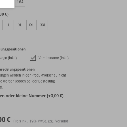
0
152
164
00 €)
L
XL
XXL
3XL
lungspositionen
logo (inkl.)
Vereinsname (inkl.)
eredelungspositionen
ungen werden in der Produktvorschau nicht
ie werden jedoch bei der Bestellung
gt.
alen oder kleine Nummer (+3,00 €)
00 €
Preis inkl. 19% MwSt. zzgl. Versand