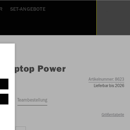
R
SET-ANGEBOTE
O
Ziptop Power
Artikelnummer:
8623
Lieferbar bis 2026
ftrag
Teambestellung
Größentabelle
00 €)