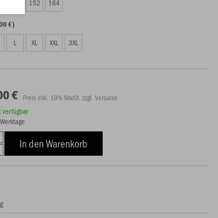
8
140
152
164
00 €)
L
XL
XXL
3XL
00 €
Preis inkl. 19% MwSt. zzgl. Versand
rt verfügbar
7 Werktage
In den Warenkorb
ng