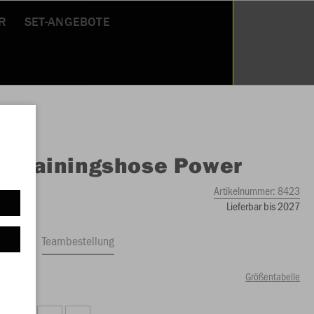
R
SET-ANGEBOTE
O
Trainingshose Power
Artikelnummer:
8423
Lieferbar bis 2027
ftrag
Teambestellung
Größentabelle
00 €)