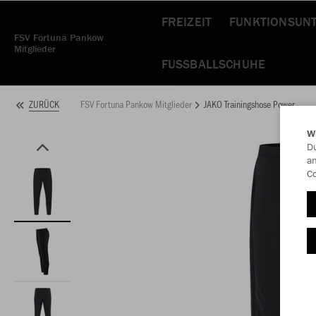
FREIZEIT
FUNKTIONSUN
FSV Fortuna Pankow
Mitglieder
FUSSBALLSCHUHE
FSV Fortuna Pankow Mitglieder
JAKO Trainingshose Power
ZURÜCK
W
Du
an
Co