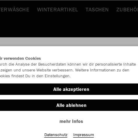
TERWÄSCHE
WINTERARTIKEL
TASCHEN
ZUBEHÖ
ir verwenden Cookies
rch die Analyse der Besucherdaten können wir dir personalisierte Inhalte
JAK
zeigen und unsere Website verbessern. Weitere Informationen zu den
okies findest Du in den Einstellungen.
Alle akzeptieren
Alle ablehnen
Einzelau
mehr Infos
Kinder (28,
Datenschutz
Impressum