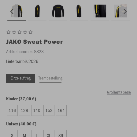
JAKO
Sweat Power
Artikelnummer:
8823
Lieferbar bis 2026
Einzelauftrag
Teambestellung
Größentabelle
Kinder (37,00 €)
116
128
140
152
164
Unisex (40,00 €)
S
M
L
XL
XXL