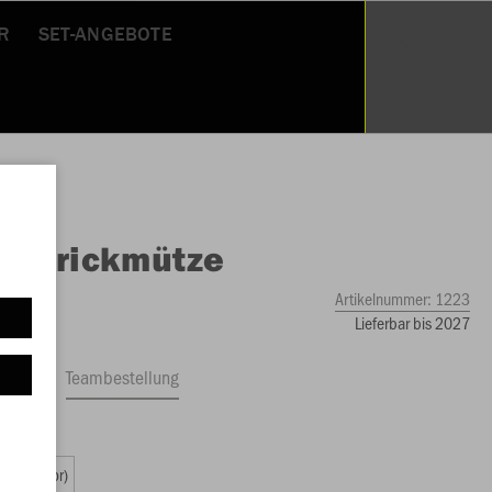
R
SET-ANGEBOTE
O
Strickmütze
Artikelnummer:
1223
Lieferbar bis 2027
ftrag
Teambestellung
00 €)
2 (Senior)