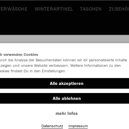
TERWÄSCHE
WINTERARTIKEL
TASCHEN
ZUBEHÖ
ir verwenden Cookies
rch die Analyse der Besucherdaten können wir dir personalisierte Inhalte
JAK
zeigen und unsere Website verbessern. Weitere Informationen zu den
okies findest Du in den Einstellungen.
Alle akzeptieren
Alle ablehnen
Einzelau
mehr Infos
Größe (10,
1 (Junior)
Datenschutz
Impressum