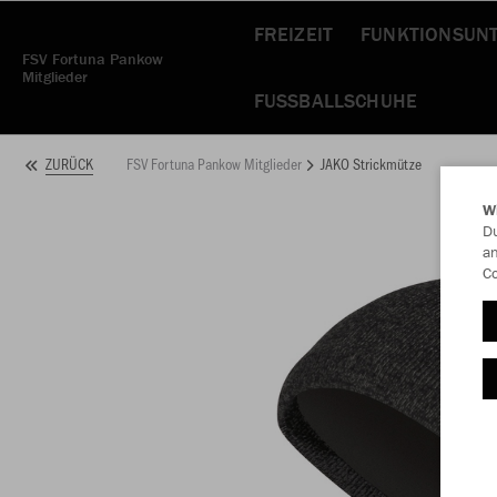
FREIZEIT
FUNKTIONSUN
FSV Fortuna Pankow
Mitglieder
FUSSBALLSCHUHE
FSV Fortuna Pankow Mitglieder
JAKO Strickmütze
ZURÜCK
W
Du
an
Co