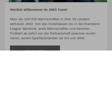
Herzlich willkommen im JAKO Team!
Mehr als 100.000 Mannschaften in über 50 Ländern
vertrauen JAKO. Von den Kreisklassen bis in die Champions
League. Bambinis, erste Mannschaften und Senioren.
Profitiert ab sofort von der Partnerschaft zwischen eurem
Verein, eurem Sportfachhändler vor Ort und JAKO.
MEHR LESEN