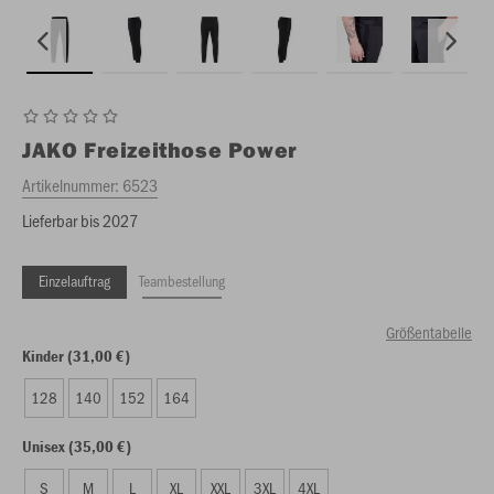
JAKO
Freizeithose Power
Artikelnummer:
6523
Lieferbar bis 2027
Einzelauftrag
Teambestellung
Größentabelle
Kinder (31,00 €)
128
140
152
164
Unisex (35,00 €)
S
M
L
XL
XXL
3XL
4XL