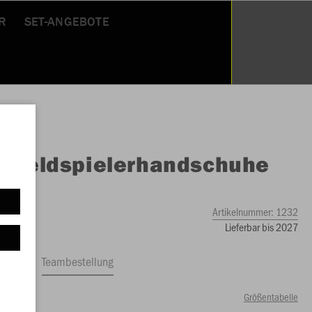
R
SET-ANGEBOTE
O
Feldspielerhandschuhe
ece
Artikelnummer:
1232
Lieferbar bis 2027
ftrag
Teambestellung
Größentabelle
00 €)