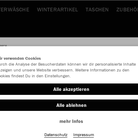
TERWÄSCHE
WINTERARTIKEL
TASCHEN
ZUBEHÖ
leece
ir verwenden Cookies
rch die Analyse der Besucherdaten können wir dir personalisierte Inhalte
JAK
zeigen und unsere Website verbessern. Weitere Informationen zu den
okies findest Du in den Einstellungen.
Fle
Alle akzeptieren
Alle ablehnen
Einzelau
mehr Infos
Datenschutz
Impressum
Größe (10,