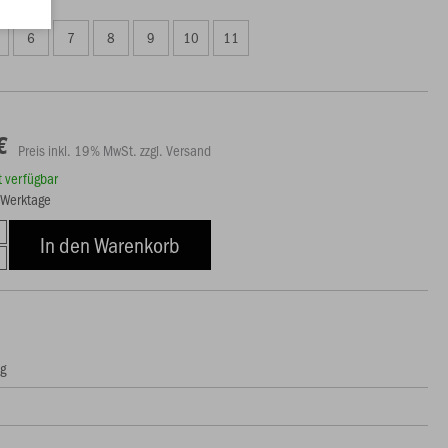
6
7
8
9
10
11
€
Preis inkl. 19% MwSt. zzgl. Versand
rt verfügbar
7 Werktage
In den Warenkorb
ng