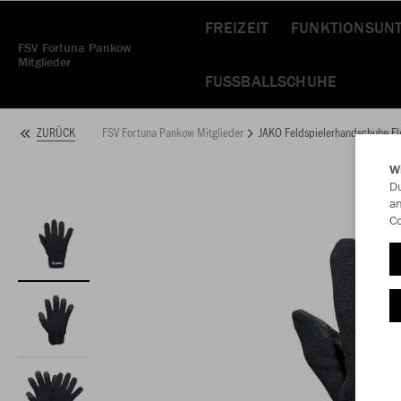
FREIZEIT
FUNKTIONSUN
FSV Fortuna Pankow
Mitglieder
FUSSBALLSCHUHE
FSV Fortuna Pankow Mitglieder
JAKO Feldspielerhandschuhe F
ZURÜCK
W
Du
an
Co