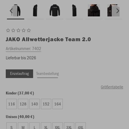
JAKO
Allwetterjacke Team 2.0
Artikelnummer:
7402
Lieferbar bis 2026
Einzelauftrag
Teambestellung
Größentabelle
Kinder (37,00 €)
116
128
140
152
164
Unisex (40,00 €)
S
M
L
XL
XXL
3XL
4XL