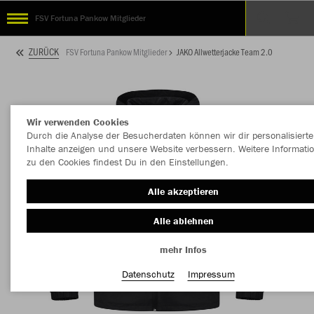
FSV Fortuna Pankow Mitglieder
ZURÜCK
FSV Fortuna Pankow Mitglieder
JAKO Allwetterjacke Team 2.0
Wir verwenden Cookies
Durch die Analyse der Besucherdaten können wir dir personalisierte
Inhalte anzeigen und unsere Website verbessern. Weitere Informati
zu den Cookies findest Du in den Einstellungen.
Alle akzeptieren
Alle ablehnen
mehr Infos
Datenschutz
Impressum