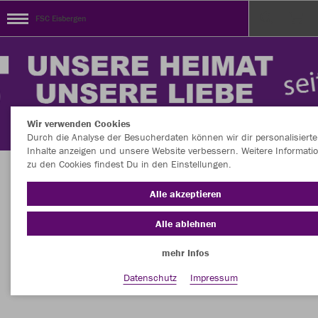
FSC Eisbergen
Wir verwenden Cookies
Durch die Analyse der Besucherdaten können wir dir personalisierte
Inhalte anzeigen und unsere Website verbessern. Weitere Informati
zu den Cookies findest Du in den Einstellungen.
HERZLICH WILLKOMMEN im offiziellen JAKO
Alle akzeptieren
TEAMSHOP des FSC Eisbergen e.V. 1948
Alle ablehnen
mehr Infos
Nachhaltig
Farbe
Datenschutz
Impressum