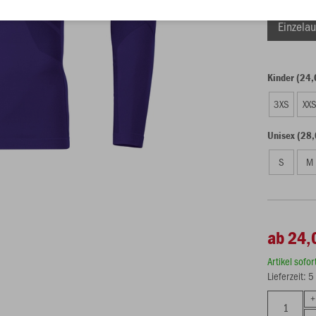
Einzelau
Kinder (24,
3XS
XX
Unisex (28,
S
M
ab 24,
Artikel sofo
Lieferzeit: 