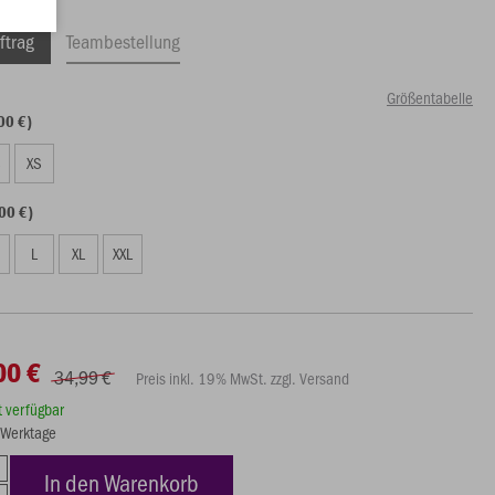
ftrag
Teambestellung
Größentabelle
00 €)
S
XS
00 €)
L
XL
XXL
00 €
34,99 €
Preis inkl. 19% MwSt. zzgl. Versand
rt verfügbar
5 Werktage
In den Warenkorb