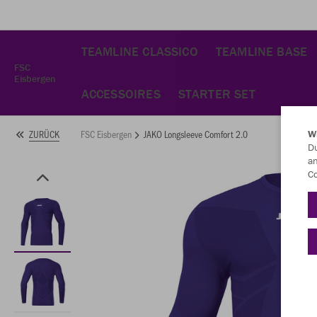
TEAMLINE CLASSICO
TEAMLINE BASE
FSC
Eisbergen
ACCESSOIRES
STARTER SET
FSC Eisbergen
JAKO Longsleeve Comfort 2.0
ZURÜCK
W
Du
an
Co