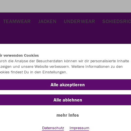
TEAMWEAR
JACKEN
UNDERWEAR
SCHIEDSRI
ir verwenden Cookies
rch die Analyse der Besucherdaten können wir dir personalisierte Inhalte
zeigen und unsere Website verbessern. Weitere Informationen zu den
okies findest Du in den Einstellungen.
JAK
Alle akzeptieren
lila
Alle ablehnen
mehr Infos
Datenschutz
Impressum