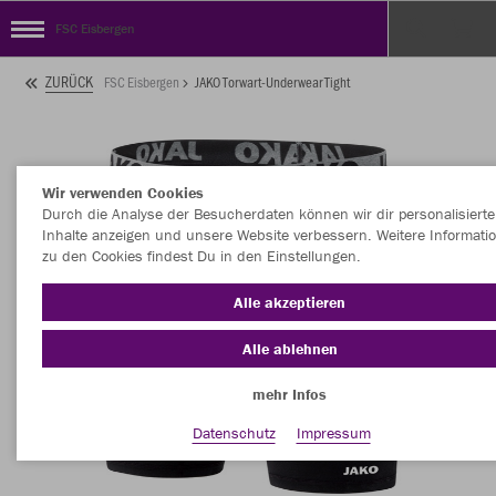
FSC Eisbergen
ZURÜCK
FSC Eisbergen
JAKO Torwart-Underwear Tight
Wir verwenden Cookies
Durch die Analyse der Besucherdaten können wir dir personalisierte
Inhalte anzeigen und unsere Website verbessern. Weitere Informati
zu den Cookies findest Du in den Einstellungen.
Alle akzeptieren
Alle ablehnen
mehr Infos
Datenschutz
Impressum