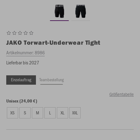
JAKO
Torwart-Underwear Tight
Artikelnummer:
8986
Lieferbar bis 2027
Einzelauftrag
Teambestellung
Größentabelle
Unisex (24,00 €)
XS
S
M
L
XL
XXL