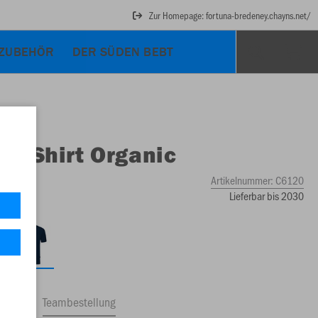
Zur Homepage: fortuna-bredeney.chayns.net/
ZUBEHÖR
DER SÜDEN BEBT
O
T-Shirt Organic
Artikelnummer:
C6120
Lieferbar bis 2030
ftrag
Teambestellung