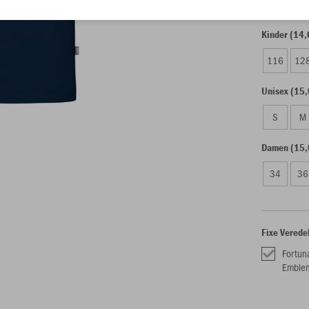
Kinder (14,
116
12
Unisex (15,
S
M
Damen (15,
34
36
Fixe Verede
Fortun
Emble