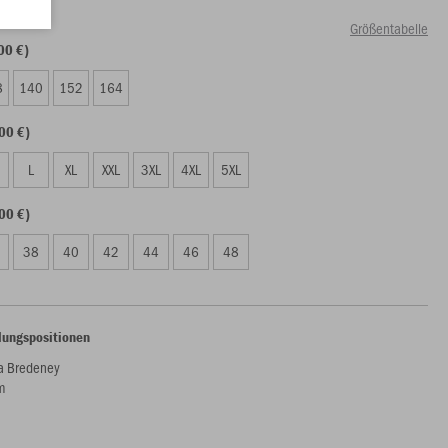
Größentabelle
00 €)
8
140
152
164
00 €)
L
XL
XXL
3XL
4XL
5XL
00 €)
38
40
42
44
46
48
lungspositionen
a Bredeney
m