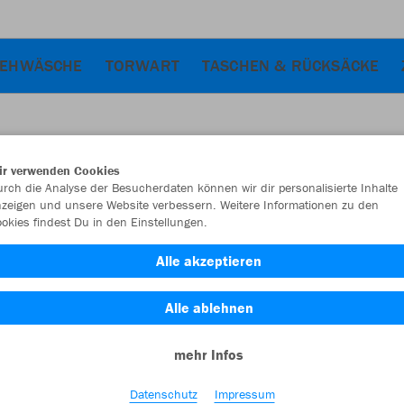
IEHWÄSCHE
TORWART
TASCHEN & RÜCKSÄCKE
ir verwenden Cookies
JAK
rch die Analyse der Besucherdaten können wir dir personalisierte Inhalte
zeigen und unsere Website verbessern. Weitere Informationen zu den
okies findest Du in den Einstellungen.
marine
Alle akzeptieren
Alle ablehnen
mehr Infos
Einzelau
Datenschutz
Impressum