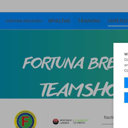
SPIELTAG
TRAINING
UNTERZ
FORTUNA BREDENEY
W
Du
an
Co
Nachhaltig