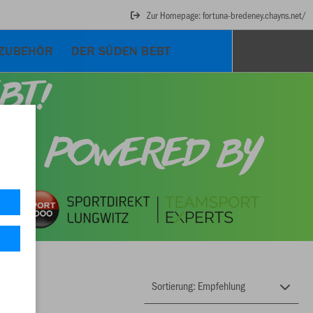
Zur Homepage: fortuna-bredeney.chayns.net/
ZUBEHÖR
DER SÜDEN BEBT