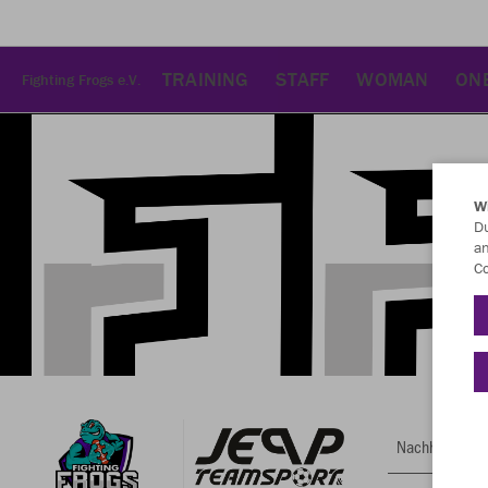
TRAINING
STAFF
WOMAN
ON
Fighting Frogs e.V.
W
Du
an
Co
Nachhaltig