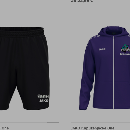
ab 22,69 €
t One
JAKO Kapuzenjacke One