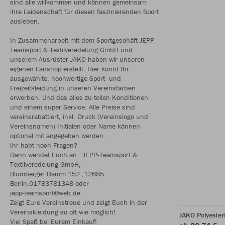
sind alle willkommen und können gemeinsam
ihre Leidenschaft für diesen faszinierenden Sport
ausleben.
In Zusammenarbeit mit dem Sportgeschäft JEPP
Teamsport & Textilveredelung GmbH und
unserem Ausrüster JAKO haben wir unseren
eigenen Fanshop erstellt. Hier könnt Ihr
ausgewählte, hochwertige Sport- und
Freizeitkleidung in unseren Vereinsfarben
erwerben. Und das alles zu tollen Konditionen
und einem super Service. Alle Preise sind
vereinsrabattiert, inkl. Druck (Vereinslogo und
Vereinsnamen) Initialen oder Name können
optional mit angegeben werden.
Ihr habt noch Fragen?
Dann wendet Euch an : JEPP-Teamsport &
Textilveredelung GmbH,
Blumberger Damm 152 ,12685
Berlin,01783781348 oder
jepp-teamsport@web.de.
Zeigt Eure Vereinstreue und zeigt Euch in der
Vereinskleidung so oft wie möglich!
JAKO Polyeste
Viel Spaß bei Eurem Einkauf!