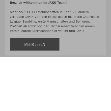
Herzlich willkommen im JAKO Team!
Mehr als 100.000 Mannschaften in über 50 Ländern
vertrauen JAKO. Von den Kreisklassen bis in die Champions
League. Bambinis, erste Mannschaften und Senioren.
Profitiert ab sofort von der Partnerschaft zwischen eurem
Verein, eurem Sportfachhändler vor Ort und JAKO.
MEHR LESEN
Über JAKO