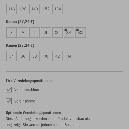
116
128
140
152
164
Unisex (27,24 €)
S
M
L
XL
XXL
3XL
4XL
Damen (27,24 €)
34
36
38
40
42
44
Fixe Veredelungspositionen
Vereinsemblem
Vereinsname
Optionale Veredelungspositionen
Diese Änderungen werden in der Produktvorschau nicht
angezeigt. Sie werden jedoch bei der Bestellung