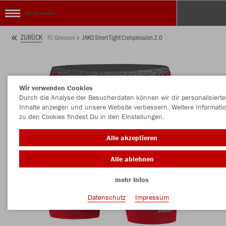
FC Griessen
ZURÜCK
FC Griessen
JAKO Short Tight Compression 2.0
Wir verwenden Cookies
Durch die Analyse der Besucherdaten können wir dir personalisierte
Inhalte anzeigen und unsere Website verbessern. Weitere Informati
zu den Cookies findest Du in den Einstellungen.
Alle akzeptieren
Alle ablehnen
mehr Infos
Datenschutz
Impressum