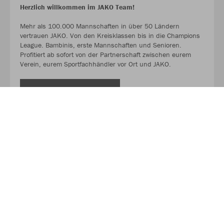
Herzlich willkommen im JAKO Team!
Mehr als 100.000 Mannschaften in über 50 Ländern
vertrauen JAKO. Von den Kreisklassen bis in die Champions
League. Bambinis, erste Mannschaften und Senioren.
Profitiert ab sofort von der Partnerschaft zwischen eurem
Verein, eurem Sportfachhändler vor Ort und JAKO.
MEHR LESEN
Über JAKO