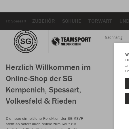
ZUBEHÖR
SCHUHE
TORWART
UN
FC Spessart
Nachhaltig
W
Du
Herzlich Willkommen im
an
Co
Online-Shop der SG
Kempenich, Spessart,
Volkesfeld & Rieden
Die neue einheitliche Kollektion der SG KSVR
steht ab sofort auch online zum Kauf zur