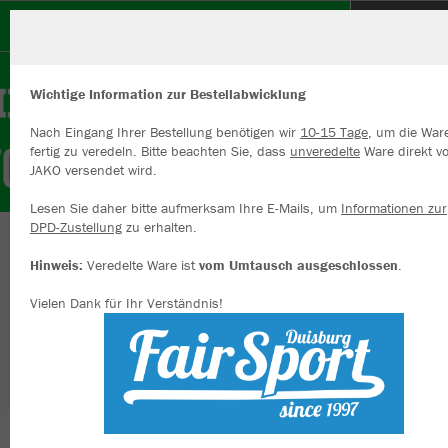
FC Rumeln - Kaldenhausen
Wichtige Information zur Bestellabwicklung
Nach Eingang Ihrer Bestellung benötigen wir
10-15 Tage
, um die War
fertig zu veredeln. Bitte beachten Sie, dass
unveredelte
Ware direkt v
JAKO versendet wird.
Wir verwenden Cookies
Durch die Analyse der Besucherdaten können wir dir personalisierte
Lesen Sie daher bitte aufmerksam Ihre E-Mails, um
Informationen zur
Inhalte anzeigen und unsere Website verbessern. Weitere Informati
DPD-Zustellung
zu erhalten.
zu den Cookies findest Du in den Einstellungen.
Herzlich willkommen im Vereinsshop des
Hinweis:
Veredelte Ware ist
vom Umtausch ausgeschlossen
.
Alle akzeptieren
Rumeln-Kaldenhausen 1955
Vielen Dank für Ihr Verständnis!
Alle ablehnen
mehr Infos
Nachhaltig
Farbe
Datenschutz
Impressum