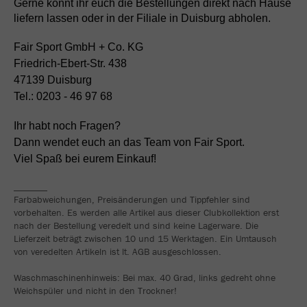
Gerne könnt ihr euch die Bestellungen direkt nach Hause
liefern lassen oder in der Filiale in Duisburg abholen.
Fair Sport GmbH + Co. KG
Friedrich-Ebert-Str. 438
47139 Duisburg
Tel.: 0203 - 46 97 68
Ihr habt noch Fragen?
Dann wendet euch an das Team von Fair Sport.
Viel Spaß bei eurem Einkauf!
_______
Farbabweichungen, Preisänderungen und Tippfehler sind
vorbehalten. Es werden alle Artikel aus dieser Clubkollektion erst
nach der Bestellung veredelt und sind keine Lagerware. Die
Lieferzeit beträgt zwischen 10 und 15 Werktagen. Ein Umtausch
von veredelten Artikeln ist lt. AGB ausgeschlossen.
Waschmaschinenhinweis: Bei max. 40 Grad, links gedreht ohne
Weichspüler und nicht in den Trockner!