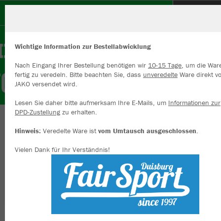
FC Rumeln - Kaldenhausen
Wichtige Information zur Bestellabwicklung
Nach Eingang Ihrer Bestellung benötigen wir
10-15 Tage
, um die War
fertig zu veredeln. Bitte beachten Sie, dass
unveredelte
Ware direkt v
JAKO versendet wird.
Wir verwenden Cookies
Durch die Analyse der Besucherdaten können wir dir personalisierte
Lesen Sie daher bitte aufmerksam Ihre E-Mails, um
Informationen zur
Inhalte anzeigen und unsere Website verbessern. Weitere Informati
DPD-Zustellung
zu erhalten.
zu den Cookies findest Du in den Einstellungen.
Herzlich willkommen im Vereinsshop des
Hinweis:
Veredelte Ware ist
vom Umtausch ausgeschlossen
.
Alle akzeptieren
Rumeln-Kaldenhausen 1955
Vielen Dank für Ihr Verständnis!
Alle ablehnen
mehr Infos
Farbe
Datenschutz
Impressum