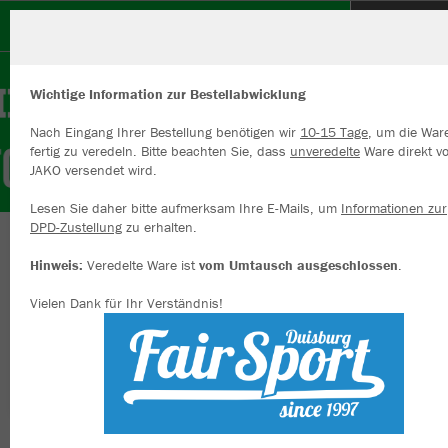
FC Rumeln - Kaldenhausen
Wichtige Information zur Bestellabwicklung
Nach Eingang Ihrer Bestellung benötigen wir
10-15 Tage
, um die War
fertig zu veredeln. Bitte beachten Sie, dass
unveredelte
Ware direkt v
JAKO versendet wird.
Wir verwenden Cookies
Durch die Analyse der Besucherdaten können wir dir personalisierte
Lesen Sie daher bitte aufmerksam Ihre E-Mails, um
Informationen zur
Inhalte anzeigen und unsere Website verbessern. Weitere Informati
DPD-Zustellung
zu erhalten.
zu den Cookies findest Du in den Einstellungen.
Herzlich willkommen im Vereinsshop des
Hinweis:
Veredelte Ware ist
vom Umtausch ausgeschlossen
.
Alle akzeptieren
Rumeln-Kaldenhausen 1955
Vielen Dank für Ihr Verständnis!
Alle ablehnen
mehr Infos
Nachhaltig
Farbe
Datenschutz
Impressum