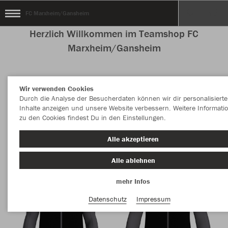
FC Marxheim/Gansheim
Herzlich Willkommen im Teamshop FC
Marxheim/Gansheim
Wir verwenden Cookies
Nachhaltig
Farbe
Durch die Analyse der Besucherdaten können wir dir personalisierte
Inhalte anzeigen und unsere Website verbessern. Weitere Informati
zu den Cookies findest Du in den Einstellungen.
Alle akzeptieren
Alle ablehnen
mehr Infos
Datenschutz
Impressum