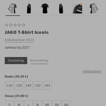
JAKO
T-Shirt Iconic
Artikelnummer:
6124
Lieferbar bis 2027
Einzelauftrag
Teambestellung
Größentabelle
Kinder (20,50 €)
116
128
140
152
164
Unisex (24,00 €)
S
M
L
XL
XXL
3XL
4XL