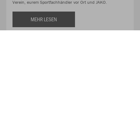
Verein, eurem Sportfachhändler vor Ort und JAKO.
MEHR LESEN
Über JAKO
Aus der Garage zum führenden Teamsport-Ausrüster. Die
Erfolgsgeschichte von JAKO beginnt 1989 und dauert bis
heute an. Seit der Gründung ist es das Ziel von JAKO, der
optimale Partner für alle Teams zu sein. In Deutschland,
weltweit und von der Kreisklasse bis in die Champions