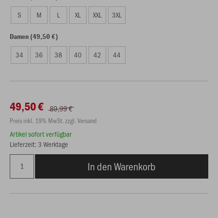
S
M
L
XL
XXL
3XL
Damen (49,50 €)
34
36
38
40
42
44
49,50 €
89,99 €
Preis inkl. 19% MwSt. zzgl. Versand
Artikel sofort verfügbar
Lieferzeit: 3 Werktage
In den Warenkorb