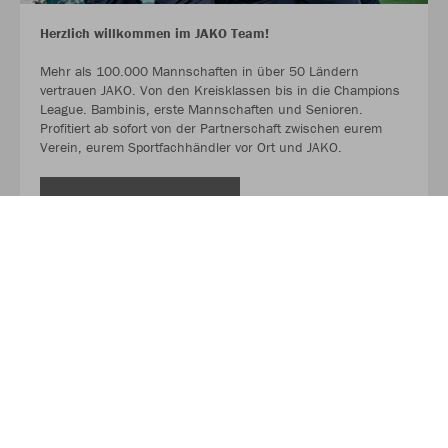
Herzlich willkommen im JAKO Team!
Mehr als 100.000 Mannschaften in über 50 Ländern
vertrauen JAKO. Von den Kreisklassen bis in die Champions
League. Bambinis, erste Mannschaften und Senioren.
Profitiert ab sofort von der Partnerschaft zwischen eurem
Verein, eurem Sportfachhändler vor Ort und JAKO.
MEHR LESEN