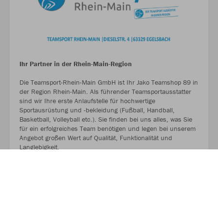
Ihr Partner in der Rhein-Main-Region
Die Teamsport-Rhein-Main GmbH ist Ihr Jako Teamshop 89 in
der Region Rhein-Main. Als führender Teamsportausstatter
sind wir Ihre erste Anlaufstelle für hochwertige
Sportausrüstung und -bekleidung (Fußball, Handball,
Basketball, Volleyball etc.). Sie finden bei uns alles, was Sie
für ein erfolgreiches Team benötigen und legen bei unserem
Angebot großen Wert auf Qualität, Funktionalität und
Langlebigkeit.
MEHR LESEN