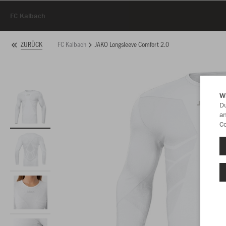
FC Kalbach
FC Kalbach
JAKO Longsleeve Comfort 2.0
ZURÜCK
W
Du
an
Co