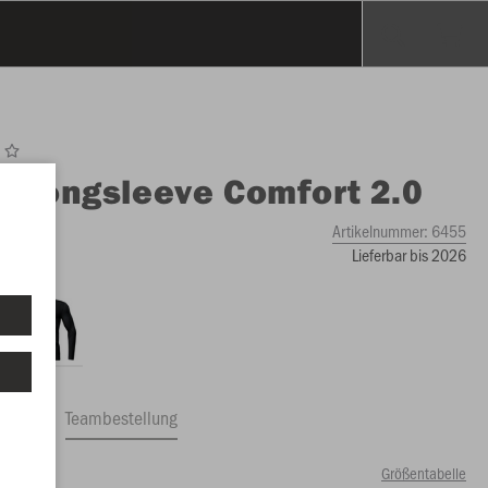
O
Longsleeve Comfort 2.0
Artikelnummer:
6455
Lieferbar bis 2026
ftrag
Teambestellung
Größentabelle