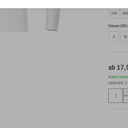
Kinder (17,
3XS
XX
Unisex (20,
S
M
ab 17,
Artikel sofo
Lieferzeit: 