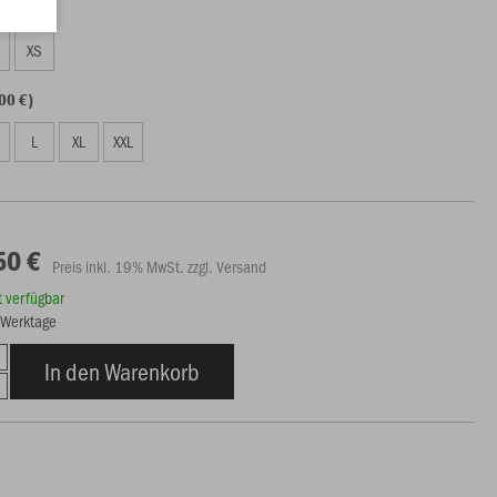
50 €)
S
XS
00 €)
L
XL
XXL
50 €
Preis inkl. 19% MwSt. zzgl. Versand
rt verfügbar
3 Werktage
In den Warenkorb