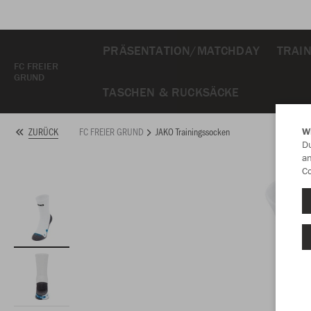
PRÄSENTATION/MATCHDAY
TRAI
FC FREIER
GRUND
TASCHEN & RUCKSÄCKE
FC FREIER GRUND
JAKO Trainingssocken
ZURÜCK
W
Du
an
Co