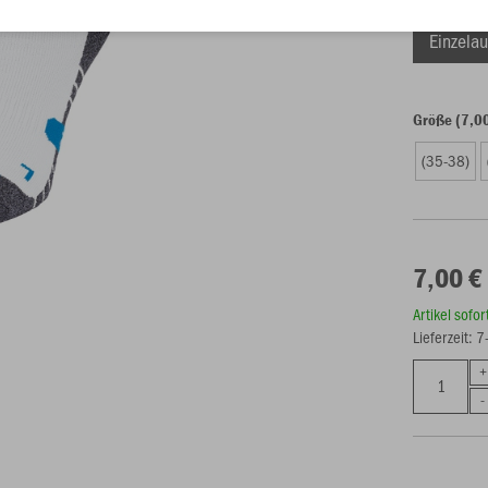
Einzelau
Größe (7,0
(35-38)
7,00 €
Artikel sofo
Lieferzeit: 