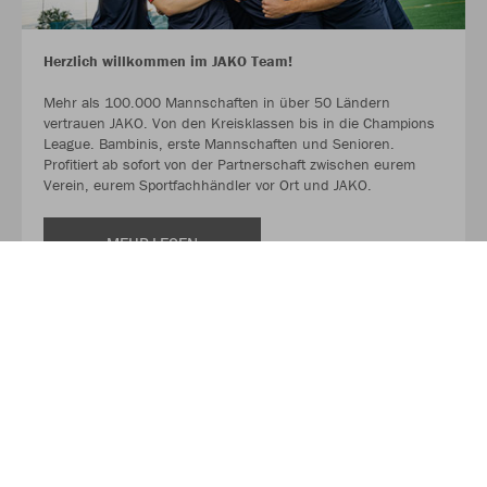
Herzlich willkommen im JAKO Team!
Mehr als 100.000 Mannschaften in über 50 Ländern
vertrauen JAKO. Von den Kreisklassen bis in die Champions
League. Bambinis, erste Mannschaften und Senioren.
Profitiert ab sofort von der Partnerschaft zwischen eurem
Verein, eurem Sportfachhändler vor Ort und JAKO.
MEHR LESEN