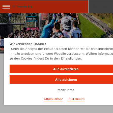
FC Brauerei Egg
Wir verwenden Cookies
Durch die Analyse der Besucherdaten können wir dir personalisierte
Inhalte anzeigen und unsere Website verbessern. Weitere Informati
zu den Cookies findest Du in den Einstellungen.
KOLLEKTION FC BRAUEREI EGG powered by
Alle akzeptieren
SPORT NATTER
Alle ablehnen
mehr Infos
Farbe
Datenschutz
Impressum