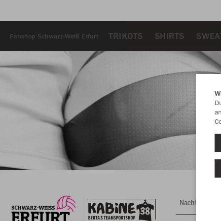
TRIKOTS
SHIRTS
SWEA
Fanshop Schwarz-Weiß Erfurt
W
Du
an
Co
Nachhaltig