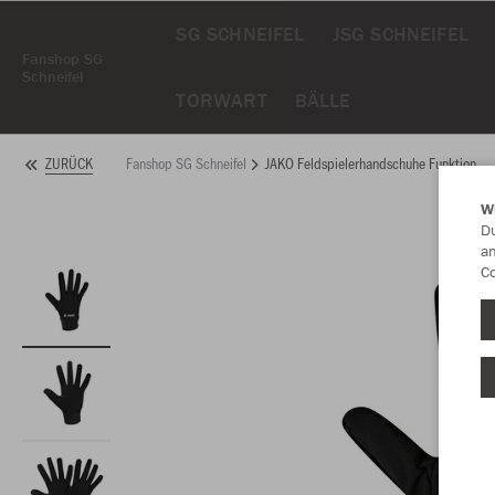
SG SCHNEIFEL
JSG SCHNEIFEL
Fanshop SG
Schneifel
TORWART
BÄLLE
Fanshop SG Schneifel
JAKO Feldspielerhandschuhe Funktion
ZURÜCK
W
Du
an
Co