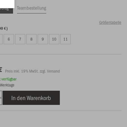
ftrag
Teambestellung
Größentabelle
00 €)
6
7
8
9
10
11
€
Preis inkl. 19% MwSt. zzgl. Versand
rt verfügbar
3 Werktage
In den Warenkorb